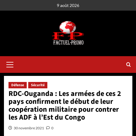
Aller
9 août 2026
au
contenu
Menu
principal
Défense
Sécurité
RDC-Ouganda : Les armées de ces 2
pays confirment le début de leur
coopération militaire pour contrer
les ADF à l’Est du Congo
30 novembre 2021
0