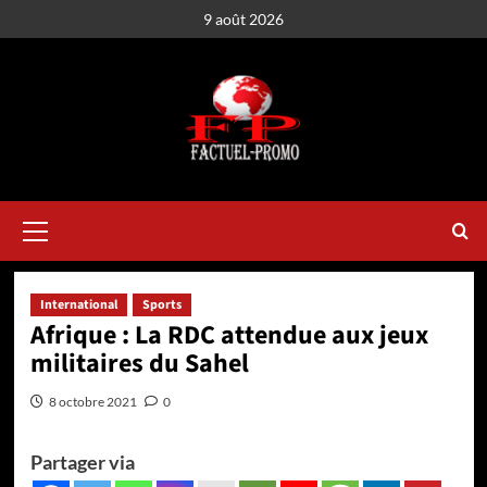
Aller
9 août 2026
au
contenu
Menu
principal
International
Sports
Afrique : La RDC attendue aux jeux
militaires du Sahel
8 octobre 2021
0
Partager via