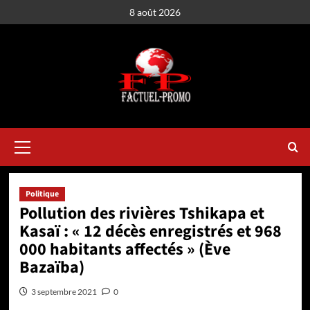
Aller
8 août 2026
au
contenu
Menu
principal
Politique
Pollution des rivières Tshikapa et
Kasaï : « 12 décès enregistrés et 968
000 habitants affectés » (Ève
Bazaïba)
3 septembre 2021
0