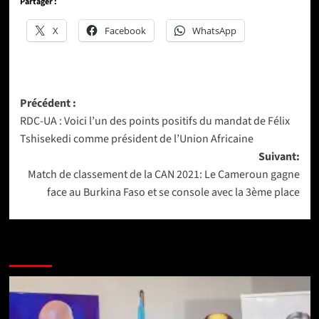
Partager :
X
Facebook
WhatsApp
Navigation
Précédent :
RDC-UA : Voici l’un des points positifs du mandat de Félix
d’article
Tshisekedi comme président de l’Union Africaine
Suivant:
Match de classement de la CAN 2021: Le Cameroun gagne
face au Burkina Faso et se console avec la 3ème place
Lire aussi les articles ci-après :