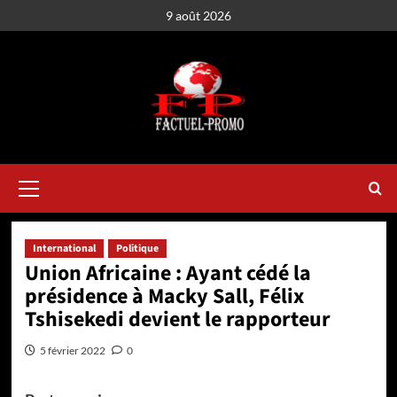
Aller
9 août 2026
au
contenu
Menu
principal
International
Politique
Union Africaine : Ayant cédé la
présidence à Macky Sall, Félix
Tshisekedi devient le rapporteur
5 février 2022
0