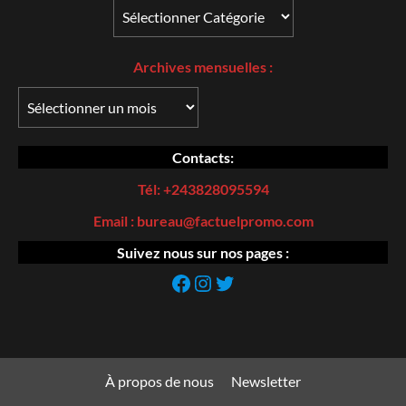
Archives
mensuelles :
Contacts:
Tél: +243828095594
Email : bureau@factuelpromo.com
Suivez nous sur nos pages :
https://web.facebook.com/Factuel-Promo-107185195044869/
Instagram
https://twitter.com
À propos de nous
Newsletter