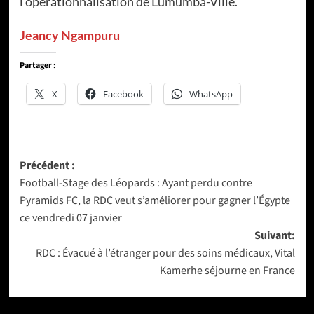
l’opérationnalisation de Lumumba-Ville.
Jeancy Ngampuru
Partager :
X
Facebook
WhatsApp
Navigation
Précédent :
Football-Stage des Léopards : Ayant perdu contre
d’article
Pyramids FC, la RDC veut s’améliorer pour gagner l’Égypte
ce vendredi 07 janvier
Suivant:
RDC : Évacué à l’étranger pour des soins médicaux, Vital
Kamerhe séjourne en France