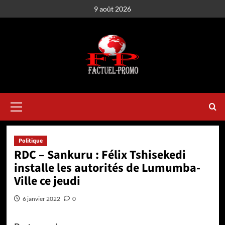
Aller
9 août 2026
au
contenu
Menu
principal
Politique
RDC – Sankuru : Félix Tshisekedi
installe les autorités de Lumumba-
Ville ce jeudi
6 janvier 2022
0