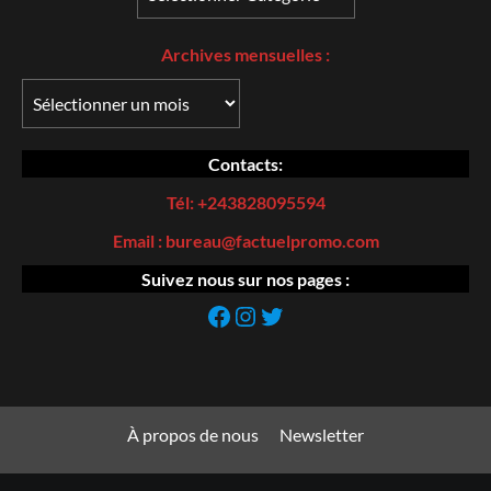
Archives
mensuelles :
Contacts:
Tél: +243828095594
Email : bureau@factuelpromo.com
Suivez nous sur nos pages :
https://web.facebook.com/Factuel-Promo-107185195044869/
Instagram
https://twitter.com
À propos de nous
Newsletter