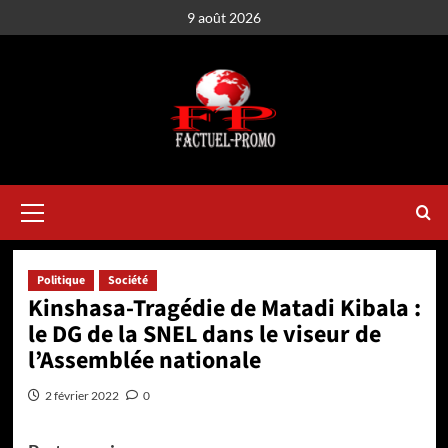
Aller
9 août 2026
au
contenu
Menu
principal
Politique
Société
Kinshasa-Tragédie de Matadi Kibala :
le DG de la SNEL dans le viseur de
l’Assemblée nationale
2 février 2022
0