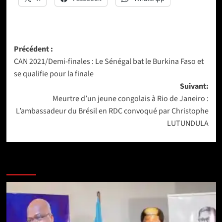
Navigation
Précédent :
CAN 2021/Demi-finales : Le Sénégal bat le Burkina Faso et
d’article
se qualifie pour la finale
Suivant:
Meurtre d’un jeune congolais à Rio de Janeiro :
L’ambassadeur du Brésil en RDC convoqué par Christophe
LUTUNDULA
Lire aussi les articles ci-après :